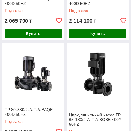
400D 50HZ
400D 50HZ
Под заказ
Под заказ
2 065 700
2 114 100
₸
₸
Купить
Купить
TP 80-330/2-A-F-A-BAQE
400D 50HZ
Циркуляционный насос TP
65-180/2-A-F-A-BQBE 400Y
Под заказ
50HZ