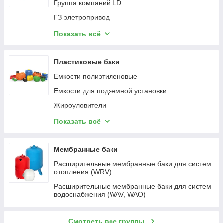
Мембрана обратного осмоса
Группа компаний LD
Мультипатронные фильтра
ГЗ элетропривод
Клапаны регулирующие и регуляторы прямого
Показать всё
действия
Conex и Banninger
Пластиковые баки
Радиаторные терморегуляторы и
Емкости полиэтиленовые
балансировочные клапаны фирмы Herz
Емкости для подземной установки
Регулирующие клапана и электроприводы
Belimo
Жироуловители
Запорная арматура DENZ
Контейнера для мусора
Показать всё
Запорная арматура марки benarmo
Другие изделия из пластика
Мембранные баки
Расширительные мембранные баки для систем
отопления (WRV)
Расширительные мембранные баки для систем
водоснабжения (WAV, WAO)
Смотреть все группы