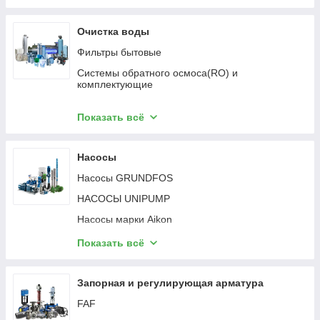
Очистка воды
Фильтры бытовые
Системы обратного осмоса(RO) и
комплектующие
Ультрафиолетовые лампы и обеззараживатели
Показать всё
Дозирование реагентов
Фильтры мешочного типа из нержавеющей
Насосы
стали
Насосы GRUNDFOS
Фильтры механической очистки
НАСОСЫ UNIPUMP
Клапана и блоки управления RUNXIN
Насосы марки Aikon
Фильтры моноблочного типа
Насосы марки Wilo
Засыпные фильтры "Дельфин"
Показать всё
Установки повышения давления
Колонны для засыпных фильтров FRP
Установки пожаротушения
Расходные материалы для засыпных фильтров
Запорная и регулирующая арматура
Реагенты
FAF