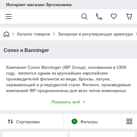
Интернет магазин Эргономика
Каталог товаров
Запорная и регулирующая арматура
Conex и Banninger
Компания Conex Bänninger (IBP Group), основанная в 1909
году, является одним из крупнейших европейских
производителей фитингов из меди, бронзы, латуни,
нержавеющей и углеродистой стали. Фитинги, производимые
компанией IBP предназначены для всех типов инженерных
систем (системы холодного и горячено водоснабжения,
Показать всё
системы отопления, газоснабжения, климатизации, системы
солнечного отопления). Также мы производим широкий ряд
продуктов в области промышленной арматуры.
Сортировка
0
Фильтры