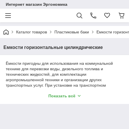
Интернет магазин Эргономика
Каталог товаров
Пластиковые баки
Емкости горизон
Емкости горизонтальные цилиндрические
Ёмкости пригодны для использования на коммунальной
технике для перевозки воды, дизельного топлива и
технических жидкостей, для комплектации
агропромышленной техники и организации других
транспортных услуг. При установке на транспортном
средстве ёмкости крепятся ремнями для которых
Показать всё
предусмотрены специальные места.
Благодаря современному эстетическому дизайну емкость
органично впишется на приусадебном участке.
При помощи разборного фитинга к ёмкости возможно
подключить дополнительные устройства (устройство
автоматического наполнения и слива). Ёмкости не