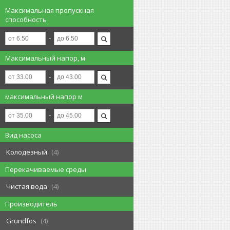
Максимальная пропускная
способность
Максимальный напор, м
максимальный напор м
Вид насоса
Колодезный
4
Перекачиваемые среды
Чистая вода
4
Производитель
Grundfos
4