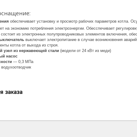
оснащение:
ения
обеспечивает установку и просмотр рабочих параметров котла. О
ет на экономию потребления электроэнергии. Обесспечивает регулировк
состоит из электронных полупроводниковых элементов включения, обе
выключатель
выключает электропитание в случае возникновения аварий
нты котла от выхода из строя.
й узел из нержавеющей стали
(модели от 24 кВт из меди)
ый насос
сности
— 0,3 МПа
 водухоотводчик
я заказа