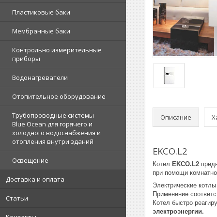
Пластиковые баки
Мембранные баки
Контрольно измерительные
приборы
Водонагреватели
Отопительное оборудование
Трубопроводные системы
Описание
Х
Blue Ocean для горячего и
холодного водоснабжения и
отопления внутри зданий
EKCO.L2
Освещение
Котел
EKCO.L2
предн
при помощи комнатно
Доставка и оплата
Электрические котлы
Применение соответс
Статьи
Котел быстро реагир
электроэнергии.
Контакты