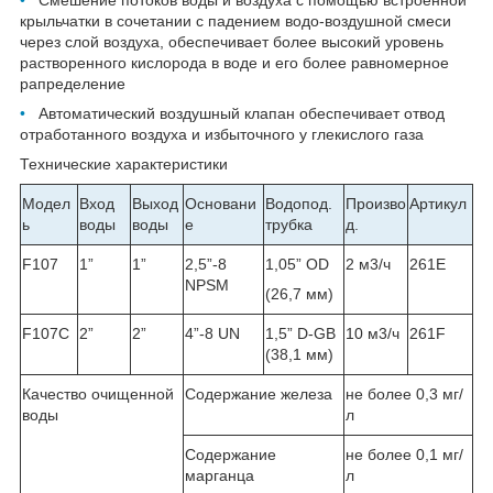
крыльчатки в сочетании с падением водо-воздушной смеси
через слой воздуха, обеспечивает более высокий уровень
растворенного кислорода в воде и его более равномерное
рапределение
•
Автоматический воздушный клапан обеспечивает отвод
отработанного воздуха и избыточного у глекислого газа
Технические характеристики
Модел
Вход
Выход
Основани
Водопод.
Произво
Артикул
ь
воды
воды
е
трубка
д.
F107
1”
1”
2,5”-8
1,05”
OD
2 м
3
/ч
261E
NPSM
(26,7 мм)
F107C
2”
2”
4”-8
UN
1,5”
D-GB
10 м
3
/ч
261F
(38,1 мм)
Качество очищенной
Содержание железа
не более 0,3 мг/
воды
л
Содержание
не более 0,1 мг/
марганца
л