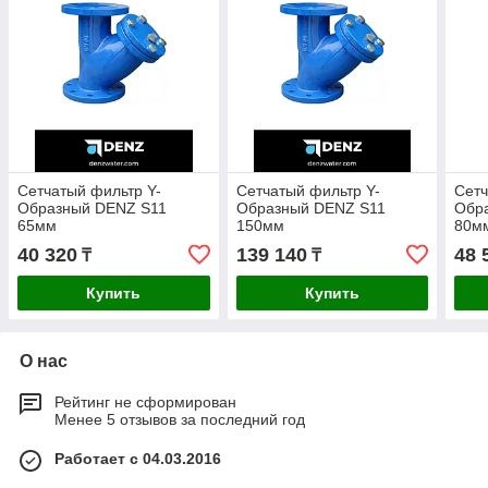
Cетчатый фильтр Y-
Cетчатый фильтр Y-
Cетч
Образный DENZ S11
Образный DENZ S11
Обр
65мм
150мм
80м
40 320
139 140
48 
₸
₸
Купить
Купить
О нас
Рейтинг не сформирован
Менее 5 отзывов за последний год
Работает с 04.03.2016