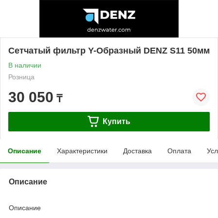
Cетчатый фильтр Y-Образный DENZ S11 50мм
В наличии
Розница
30 050
₸
Купить
Описание
Характеристики
Доставка
Оплата
Усл
Описание
Описание