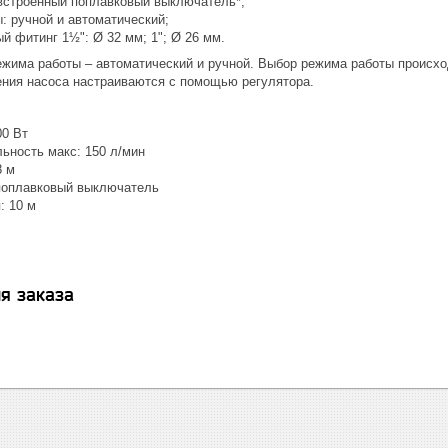
строенный поплавковый выключатель*;
ручной и автоматический;
фитинг 1½": Ø 32 мм; 1"; Ø 26 мм.
жима работы – автоматический и ручной. Выбор режима работы происхо
ния насоса настраиваются с помощью регулятора.
0 Вт
ность макс: 150 л/мин
 м
плавковый выключатель
 10 м
я заказа