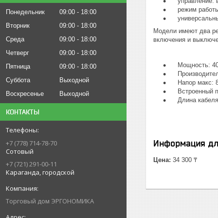
управление: в
режим работы: 
Понедельник
09:00
18:00
универсальный 
Вторник
09:00
18:00
Модели имеют два ре
Среда
09:00
18:00
включения и выключе
Четверг
09:00
18:00
Мощность: 40
Пятница
09:00
18:00
Производитель
Суббота
Выходной
Напор макс: 8
Встроенный по
Воскресенье
Выходной
Длина кабеля:
КОНТАКТЫ
Информация дл
+7 (778) 714-78-70
Сотовый
Цена:
34 300 ₸
+7 (721) 291-00-11
Караганда, городской
Торговый дом ЭРГОНОМИКА