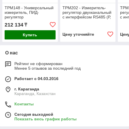
ТРМ148 - Универсальный
ТРМ202 - Измеритель-
ТРМ2
измеритель, ПИД-
регулятор двухканальный
регу
регулятор
с интерфейсом RS485 (Р,
с и
восьмиканальный RS485
К, С, Т, И, У)
212 134
₸
(Р, К, С, Т, И, У)
Цену уточняйте
Цен
Купить
О нас
Рейтинг не сформирован
Менее 5 отзывов за последний год
Работает с 04.03.2016
г. Караганда
Караганда, Казахстан
Контакты
Сегодня выходной
Показать весь график работы