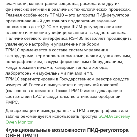
влажности, концентрации вещества, расхода или других
физических величин в различных технологических процессах.
Главная особенность ТРМ10 – это алгоритм ПИД-регулятора,
предназначенный для точного поддержания заданных
параметров до ±0,2 ˚С методом ШИМ-регулирования или
плавного изменения унифицированного выходного сигнала.
Наличие сетевого интерфейса RS-485 позволяет производить
удаленную настройку и управление прибором.
ТРМ10 применяется в составе систем управления
экструдерами, термопластавтоматами, печами, упаковочным,
полиграфическим, вакуум-формовочным оборудованием,
кондитерскими печами, камерами тепла и холода,
лабораторными муфельными печами и т.п.
ТРМ10 зарегистрирован в Государственном реестре средств
измерений России и выпускается с первичной поверкой
(включена в стоимость). Также ТРМ10 имеет декларацию
соответствия ЕАС и свидетельство о типовом одобрении
РМРС.
Для архивации и вывода данных с ТРМ в виде графиков или
таблиц рекомендуется использовать простую
SCADA систему
Owen Monitor
Функциональные возможности ПИД-регулятора
ОВЕН ТРМ10