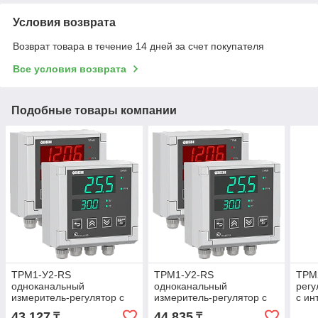
Условия возврата
Возврат товара в течение 14 дней за счет покупателя
Все условия возврата
Подобные товары компании
ТРМ1-У2-RS
ТРМ1-У2-RS
ТРМ2
одноканальный
одноканальный
регу
измеритель-регулятор с
измеритель-регулятор с
с ин
RS-485 (Р)
RS-485 (И, С, К, Т, С3, У)
К, С,
43 127
44 835
₸
₸