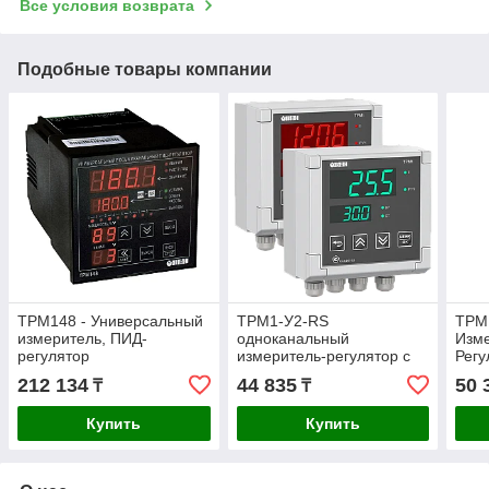
Все условия возврата
Подобные товары компании
ТРМ148 - Универсальный
ТРМ1-У2-RS
ТРМ
измеритель, ПИД-
одноканальный
Изм
регулятор
измеритель-регулятор с
Регу
восьмиканальный RS485
RS-485 (И, С, К, Т, С3, У)
(Р)
212 134
44 835
50 
₸
₸
(Р, К, С, Т, И, У)
Купить
Купить