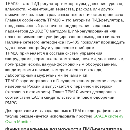
ТРМ10 – это ПИД-регулятор температуры, давления, уровня,
влажности, концентрации вещества, расхода или других
физических величин в различных технологических процессах.
Главная особенность ТРМ10 – это алгоритм ПИД-регулятора,
предназначенный для точного поддержания заданных
параметров до ±0,2 ˚С методом ШИМ-регулирования или
плавного изменения унифицированного выходного сигнала.
Наличие сетевого интерфейса RS-485 позволяет производить
удаленную настройку и управление прибором.
ТРМ10 применяется в составе систем управления
экструдерами, термопластавтоматами, печами, упаковочным,
полиграфическим, вакуум-формовочным оборудованием,
кондитерскими печами, камерами тепла и холода,
лабораторными муфельными печами и т.п.
ТРМ10 зарегистрирован в Государственном реестре средств
измерений России и выпускается с первичной поверкой
(включена в стоимость). Также ТРМ10 имеет декларацию
соответствия ЕАС и свидетельство о типовом одобрении
РМРС.
Для архивации и вывода данных с ТРМ в виде графиков или
таблиц рекомендуется использовать простую
SCADA систему
Owen Monitor
Функциональные возможности ПИД-регулятора