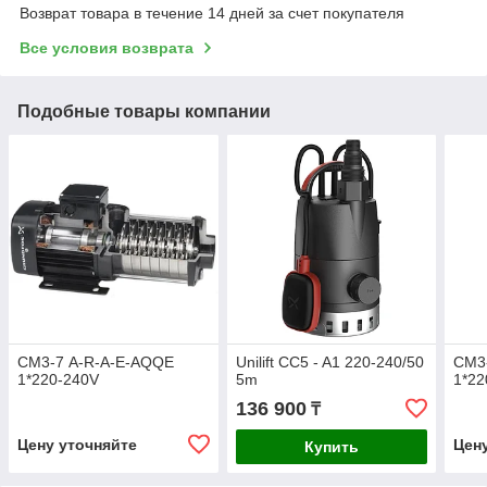
Возврат товара в течение 14 дней за счет покупателя
Все условия возврата
Подобные товары компании
СМ3-7 A-R-A-E-AQQE
Unilift CC5 - A1 220-240/50
СМ3
1*220-240V
5m
1*22
136 900
₸
Цену уточняйте
Цен
Купить