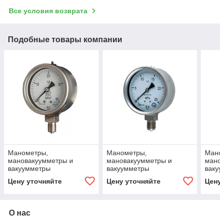
Все условия возврата
Подобные товары компании
Манометры,
Манометры,
Ман
мановакуумметры и
мановакуумметры и
ман
вакуумметры
вакуумметры
вак
коррозионностойкие
коррозионностойкие
корр
Цену уточняйте
Цену уточняйте
Цен
виброустойчивые
виброустойчивые
вибр
DM8008-2-AKS, DA8008-2-
DM8008-3-AKS, DA8008-3-
DM80
AKS, DV8008-2-AKS с
AKS, DV8008-3-AKS с
AKS,
повышенной
повышенной
пов
О нас