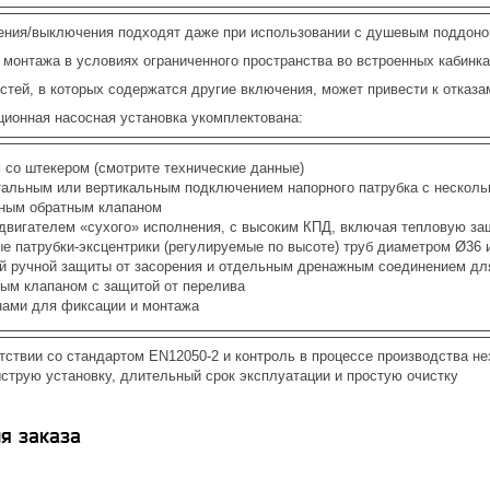
ения/выключения подходят даже при использовании с душевым поддоно
ит монтажа в условиях ограниченного пространства во встроенных каби
тей, в которых содержатся другие включения, может привести к отказа
ционная насосная установка укомплектована:
 со штекером (смотрите технические данные)
тальным или вертикальным подключением напорного патрубка с несколь
ным обратным клапаном
двигателем «сухого» исполнения, с высоким КПД, включая тепловую за
е патрубки-эксцентрики (регулируемые по высоте) труб диаметром Ø36 
й ручной защиты от засорения и отдельным дренажным соединением дл
ым клапаном с защитой от перелива
ами для фиксации и монтажа
етствии со стандартом EN12050-2 и контроль в процессе производства 
струю установку, длительный срок эксплуатации и простую очистку
я заказа