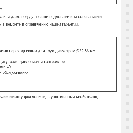
м.
нках или даже под душевыми поддонами или основаниями.
м в ремонте и ограничению нашей гарантии.
кими переходниками для труб диаметром Ø22-36 мм
щиту, реле давлением и контроллер
или 40
я обслуживания
независимым учреждением, с уникальными свойствами,