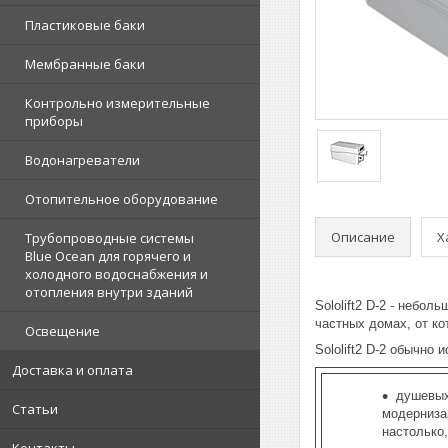
Пластиковые баки
Мембранные баки
Контрольно измерительные
приборы
Водонагреватели
Отопительное оборудование
Описание
Х
Трубопроводные системы
Blue Ocean для горячего и
холодного водоснабжения и
отопления внутри зданий
Sololift2 D-2 - небо
частных домах, от к
Освещение
Sololift2 D-2 обычно 
Доставка и оплата
душевых
Статьи
модерниза
настолько,
Контакты