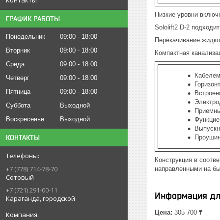
Низкие уровни включ
ГРАФИК РАБОТЫ
Sololift2 D-2 подход
Понедельник
09:00
18:00
Перекачивание жидкос
Вторник
09:00
18:00
Компактная канализа
Среда
09:00
18:00
Кабелем
Четверг
09:00
18:00
Горизон
Пятница
09:00
18:00
Встроен
Электро
Суббота
Выходной
Приемны
Воскресенье
Выходной
Функцие
Выпускн
КОНТАКТЫ
Проушин
Конструкция в соотв
+7 (778) 714-78-70
направленными на бы
Сотовый
+7 (721) 291-00-11
Информация дл
Караганда, городской
Цена:
305 700 ₸