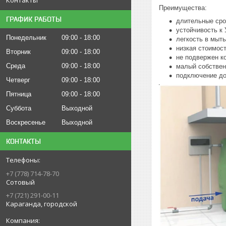
Преимущества:
ГРАФИК РАБОТЫ
длительные сро
устойчивость к
Понедельник
09:00
18:00
легкость в мыт
низкая стоимос
Вторник
09:00
18:00
не подвержен к
Среда
09:00
18:00
малый собствен
подключение до
Четверг
09:00
18:00
Пятница
09:00
18:00
Суббота
Выходной
Воскресенье
Выходной
КОНТАКТЫ
+7 (778) 714-78-70
Сотовый
+7 (721) 291-00-11
Караганда, городской