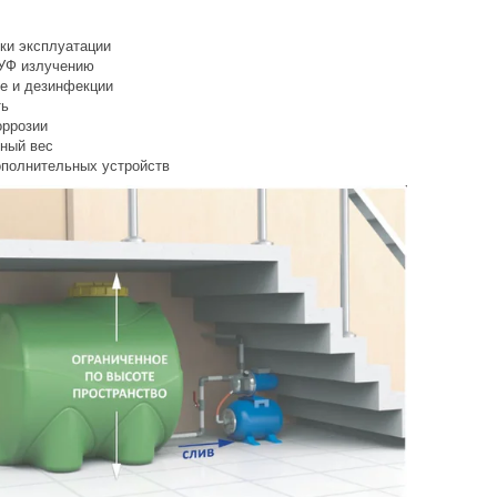
ки эксплуатации
 УФ излучению
ье и дезинфекции
ть
оррозии
ный вес
полнительных устройств