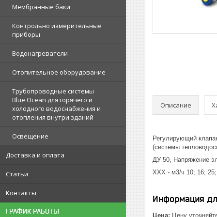
Мембранные баки
Контрольно измерительные
приборы
Водонагреватели
Отопительное оборудование
Трубопроводные системы
Blue Ocean для горячего и
Описание
Х
холодного водоснабжения и
отопления внутри зданий
Освещение
Регулирующий клапан
(системы тепловодос
Доставка и оплата
ДУ 50, Напряжение э
ХХХ - м3/ч 10; 16; 25;
Статьи
Контакты
Информация дл
ГРАФИК РАБОТЫ
Цена:
Цену уточняйт