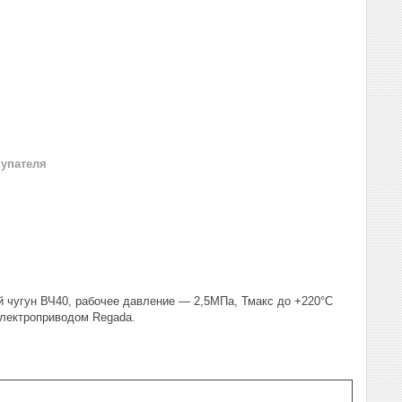
купателя
чугун ВЧ40, рабочее давление — 2,5МПа, Тмакс до +220°С
электроприводом Regada.