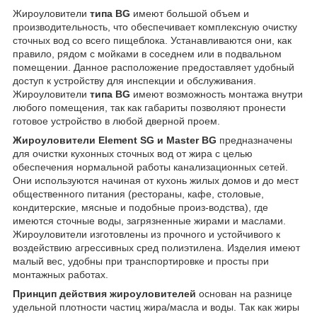
Жироуловители
типа BG
имеют большой объем и
производительность, что обеспечивает комплексную очистку
сточных вод со всего пищеблока. Устанавливаются они, как
правило, рядом с мойками в соседнем или в подвальном
помещении. Данное расположение предоставляет удобный
доступ к устройству для инспекции и обслуживания.
Жироуловители
типа BG
имеют возможность монтажа внутри
любого помещения, так как габариты позволяют пронести
готовое устройство в любой дверной проем.
Жироуловители Element SG и Master BG
предназначены
для очистки кухонных сточных вод от жира с целью
обеспечения нормальной работы канализационных сетей.
Они используются начиная от кухонь жилых домов и до мест
общественного питания (рестораны, кафе, столовые,
кондитерские, мясные и подобные произ-водства), где
имеются сточные воды, загрязненные жирами и маслами.
Жироуловители изготовлены из прочного и устойчивого к
воздействию агрессивных сред полиэтилена. Изделия имеют
малый вес, удобны при транспортировке и просты при
монтажных работах.
Принцип действия жироуловителей
основан на разнице
удельной плотности частиц жира/масла и воды. Так как жиры