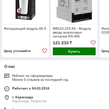
Фильрующий модуль A5-5
МВ110-224.8А - Модуль
Филь
ввода аналоговых
G10
сигналов RS-485
121 233
₸
Цену уточняйте
Цен
Купить
О нас
Рейтинг не сформирован
Менее 5 отзывов за последний год
Работает с 04.03.2016
г. Караганда
Караганда, Казахстан