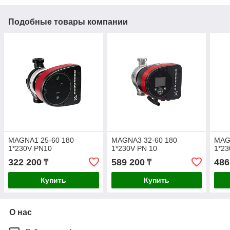
Подобные товары компании
MAGNA1 25-60 180
MAGNA3 32-60 180
MAG
1*230V PN10
1*230V PN 10
1*23
322 200
589 200
486
₸
₸
Купить
Купить
О нас