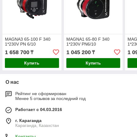
MAGNA3 65-100 F 340
MAGNA1 65-80 F 340
MAG
1*230V PN 6/10
1*230V PN6/10
1*23
1 658 700
1 045 200
1 0
₸
₸
Купить
Купить
О нас
Рейтинг не сформирован
Менее 5 отзывов за последний год
Работает с 04.03.2016
г. Караганда
Караганда, Казахстан
Контакты