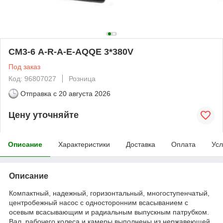
СМ3-6 A-R-A-E-AQQE 3*380V
Под заказ
Код: 96807027
Розница
Отправка с
20 августа 2026
Цену уточняйте
Описание
Характеристики
Доставка
Оплата
Усл
Описание
Компактный, надежный, горизонтальный, многоступенчатый,
центробежный насос с односторонним всасыванием с
осевым всасывающим и радиальным выпускным патрубком.
Вал, рабочего колеса и камеры выполнены из нержавеющей