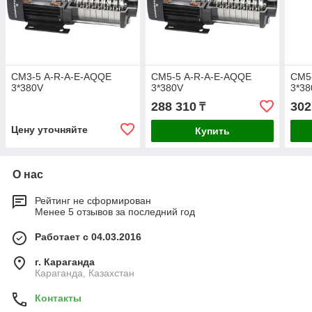
СМ3-5 A-R-A-E-AQQE
СМ5-5 A-R-A-E-AQQE
СМ5
3*380V
3*380V
3*38
288 310
302
₸
Цену уточняйте
Купить
О нас
Рейтинг не сформирован
Менее 5 отзывов за последний год
Работает с 04.03.2016
г. Караганда
Караганда, Казахстан
Контакты