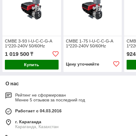
CMBE 3-93 I-U-C-C-G-A
CMBE 1-75 I-U-C-C-G-A
CMBE
1*220-240V 50/60Hz
1*220-240V 50/60Hz
1*22
1 019 500
924
₸
Цену уточняйте
Купить
О нас
Рейтинг не сформирован
Менее 5 отзывов за последний год
Работает с 04.03.2016
г. Караганда
Караганда, Казахстан