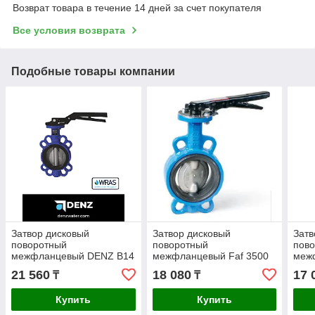
Возврат товара в течение 14 дней за счет покупателя
Все условия возврата
Подобные товары компании
Затвор дисковый
Затвор дисковый
Затв
поворотный
поворотный
пов
межфланцевый DENZ B14
межфланцевый Faf 3500
меж
80мм
50м
21 560
18 080
17 
₸
₸
Купить
Купить