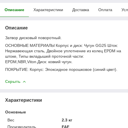
Описание
Характеристики
Доставка
Оплата
Усл
Описание
Затвор дисковый поворотный.
ОСНОВНЫЕ МАТЕРИАЛЫ Корпус и диск: Чугун GG25 Шток:
Нержавеющая сталь, Двойное уплотнение из колец EPDM на
штоке, Типы вкладышей проточной части:
EPDM,NBR,Viton.Диск: ковкий чугун.
ПОКРЫТИЕ: Корпус: Эпоксидное порошковое (синий цвет).
Скрыть
Характеристики
Основные
Вес
2.3 кг
Производитель
FAF