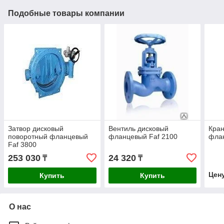
Подобные товары компании
Затвор дисковый
Вентиль дисковый
Кра
поворотный фланцевый
фланцевый Faf 2100
флан
Faf 3800
253 030
24 320
₸
₸
Цен
Купить
Купить
О нас