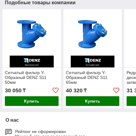
Подобные товары компании
Cетчатый фильтр Y-
Cетчатый фильтр Y-
Реду
Образный DENZ S11
Образный DENZ S11
диск
50мм
65мм
затв
30 050
40 320
31 
₸
₸
Купить
Купить
О нас
Рейтинг не сформирован