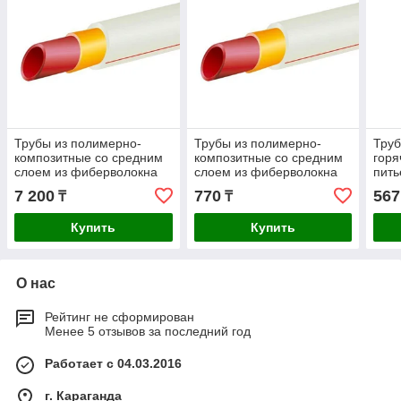
Трубы из полимерно-
Трубы из полимерно-
Труб
композитные со средним
композитные со средним
горя
слоем из фиберволокна
слоем из фиберволокна
пить
для подачи горячей и
для подачи горячей и
МПа,
7 200
770
567
₸
₸
холодной воды
холодной воды
Купить
Купить
О нас
Рейтинг не сформирован
Менее 5 отзывов за последний год
Работает с 04.03.2016
г. Караганда