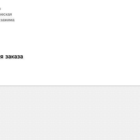
я
ческая
 зажима
я заказа