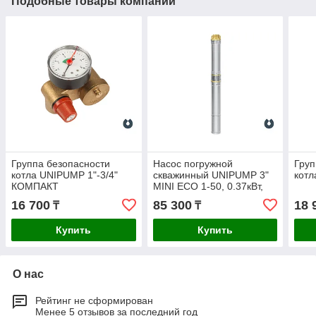
Подобные товары компании
Группа безопасности
Насос погружной
Груп
котла UNIPUMP 1"-3/4"
скважинный UNIPUMP 3"
котл
КОМПАКТ
MINI ECO 1-50, 0.37кВт,
15м
16 700
85 300
18 
₸
₸
Купить
Купить
О нас
Рейтинг не сформирован
Менее 5 отзывов за последний год