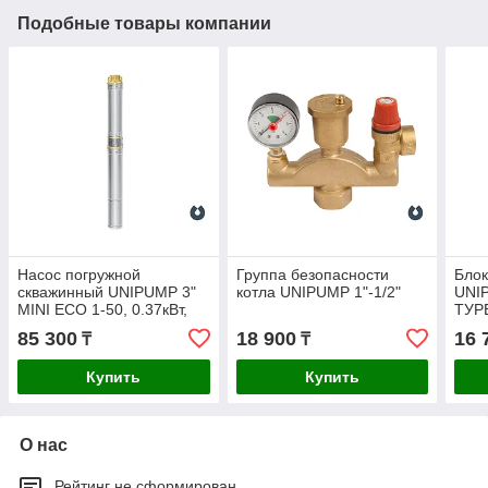
Подобные товары компании
Насос погружной
Группа безопасности
Блок
скважинный UNIPUMP 3"
котла UNIPUMP 1"-1/2"
UNI
MINI ECO 1-50, 0.37кВт,
ТУРБ
15м
85 300
18 900
16 
₸
₸
Купить
Купить
О нас
Рейтинг не сформирован