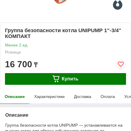
Группа безопасности котла UNIPUMP 1"-3/4"
КОМПАКТ
Менее 2 ед.
Розница
16 700
₸
Купить
Описание
Характеристики
Доставка
Оплата
Усл
Описание
Группа безопасности котла UNIPUMP — устанавливается на
выходе котла для сброса избыточного давления до