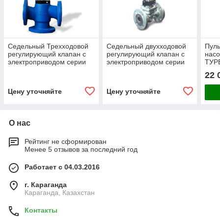
Седельный Трехходовой
Седельный двухходовой
Пуль
регулирующий клапан с
регулирующий клапан с
нас
электроприводом серии
электроприводом серии
ТУР
100 КПСР 1-15-ХХХ
200 КПСР 1-15-ХХХ
22 
Цену уточняйте
Цену уточняйте
О нас
Рейтинг не сформирован
Менее 5 отзывов за последний год
Работает с 04.03.2016
г. Караганда
Караганда, Казахстан
Контакты