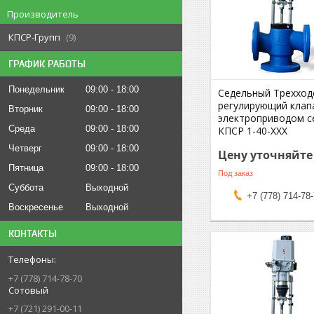
Производитель
КПСР-Групп
9
ГРАФИК РАБОТЫ
Понедельник
09:00
18:00
Седельный Трехход
регулирующий клап
Вторник
09:00
18:00
электроприводом с
Среда
09:00
18:00
КПСР 1-40-ХХХ
Четверг
09:00
18:00
Цену уточняйте
Пятница
09:00
18:00
Под заказ
Суббота
Выходной
+7 (778) 714-78
Воскресенье
Выходной
КОНТАКТЫ
+7 (778) 714-78-70
Сотовый
+7 (721) 291-00-11